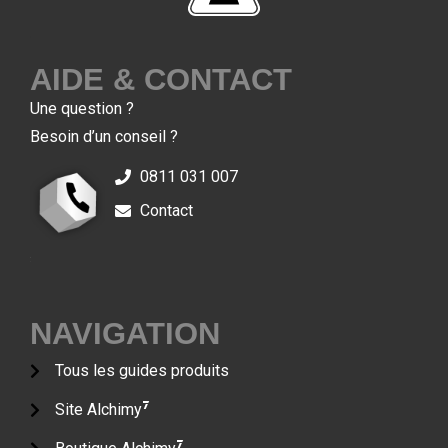
7
AIDE & CONTACT
Une question ?
Besoin d’un conseil ?
0811 031 007
Contact
7
7
NAVIGATION
Tous les guides produits
7
Site Alchimy
7