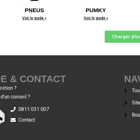
PNEUS
PUMKY
Voir le guide »
Voir le guide »
Charger plu
DE & CONTACT
NA
estion ?
Tou
d’un conseil ?
Sit
0811 031 007
Bou
Contact