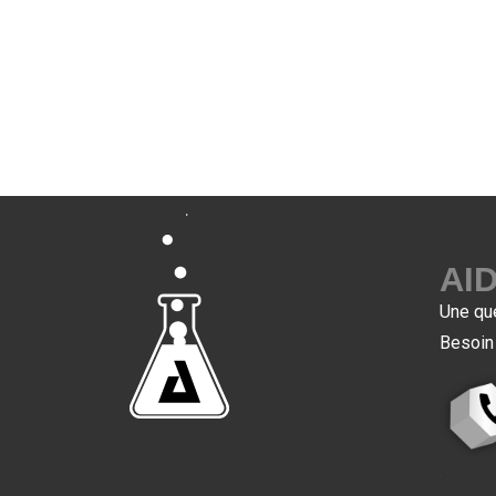
AI
Une qu
Besoin 
7
7
7