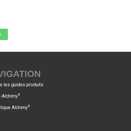
s
VIGATION
s les guides produits
7
e Alchimy
7
tique Alchimy