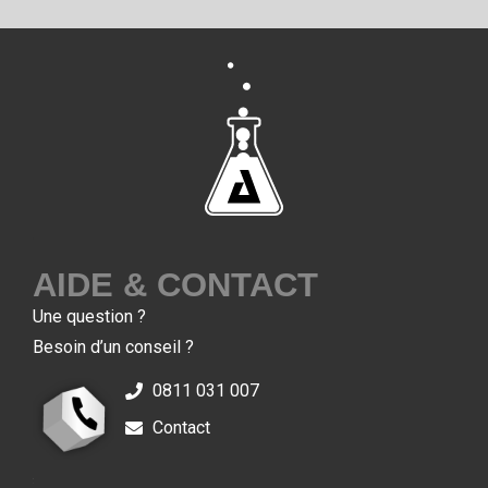
7
AIDE & CONTACT
Une question ?
Besoin d’un conseil ?
0811 031 007
Contact
7
7