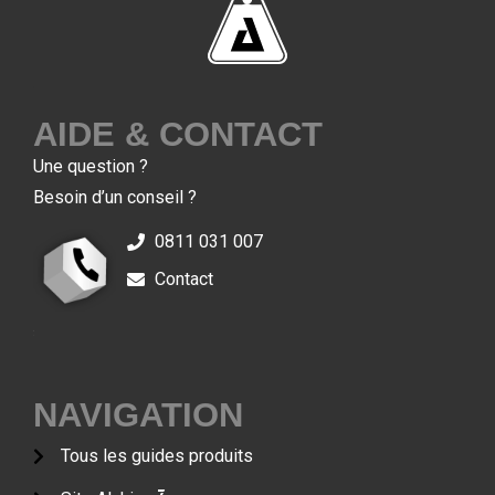
7
AIDE & CONTACT
Une question ?
Besoin d’un conseil ?
0811 031 007
Contact
7
7
NAVIGATION
Tous les guides produits
7