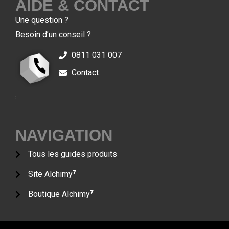
AIDE & CONTACT
Une question ?
Besoin d’un conseil ?
0811 031 007
Contact
7
7
NAVIGATION
Tous les guides produits
7
Site Alchimy
7
Boutique Alchimy