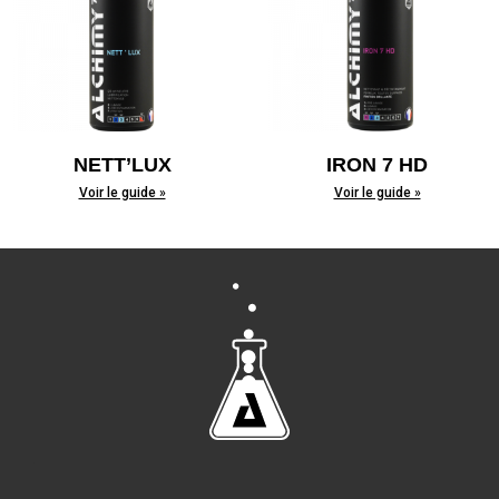
NETT’LUX
IRON 7 HD
Voir le guide »
Voir le guide »
7